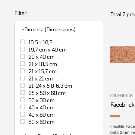
Filter
Total 2 pr
−
Dimensi (Dimensions)
10,5 x 10,5
19,7 cm x 40 cm
20 x 40 cm
21 x 10,5 cm
21 x 15,7 cm
21 x 21 cm
21-24 x 5,8-6,3 cm
25 x 50 x 60 cm
FACEBRICK
30 x 30 cm
Facebrick
40 x 40 cm
40 x 60 cm
60 x 60 cm
Flexitile Fac
bata 2mm ino