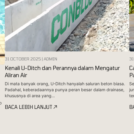
31 OCTOBER 2025 | ADMIN
31
Kenali U-Ditch dan Perannya dalam Mengatur
C
Aliran Air
P
Di mata banyak orang, U-Ditch hanyalah saluran beton biasa.
Se
Padahal, keberadaannya punya peran besar dalam drainase,
ju
khususnya di area yang…
te
p
BACA LEBIH LANJUT
B