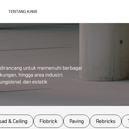
TENTANG KAMI
 dirancang untuk memenuhi berbagai
gkungan, hingga area industri.
ungsional, dan estetik
sad & Ceiling
Flobrick
Paving
Rebricks