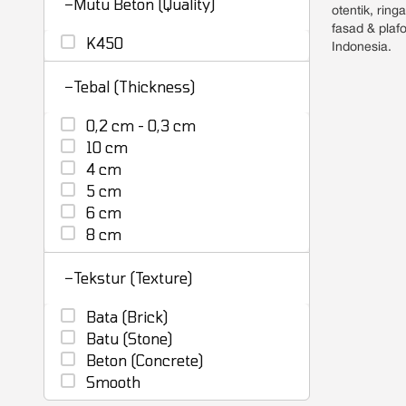
−
Mutu Beton (Quality)
otentik, ring
fasad & plaf
K450
Indonesia.
−
Tebal (Thickness)
0,2 cm - 0,3 cm
10 cm
4 cm
5 cm
6 cm
8 cm
−
Tekstur (Texture)
Bata (Brick)
Batu (Stone)
Beton (Concrete)
Smooth