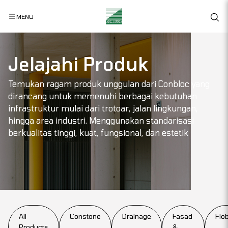
MENU
Jelajahi Produk
Temukan ragam produk unggulan dari Conbloc yang
dirancang untuk memenuhi berbagai kebutuhan
infrastruktur mulai dari trotoar, jalan lingkungan,
hingga area industri. Menggunakan standarisasi
berkualitas tinggi, kuat, fungsional, dan estetik
All
Constone
Drainage
Fasad
Flob
Products
&