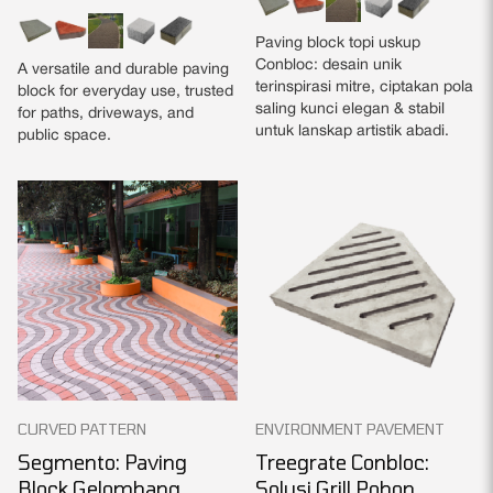
Paving block topi uskup
Conbloc: desain unik
A versatile and durable paving
terinspirasi mitre, ciptakan pola
block for everyday use, trusted
saling kunci elegan & stabil
for paths, driveways, and
untuk lanskap artistik abadi.
public space.
CURVED PATTERN
ENVIRONMENT PAVEMENT
Segmento: Paving
Treegrate Conbloc:
Block Gelombang
Solusi Grill Pohon