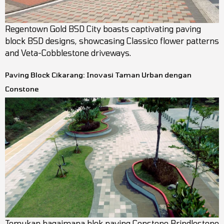
Regentown Gold BSD City boasts captivating paving
block BSD designs, showcasing Classico flower patterns
and Veta-Cobblestone driveways.
Paving Block Cikarang: Inovasi Taman Urban dengan
Constone
Temukan bagaimana blok paving Constone Brindlestone