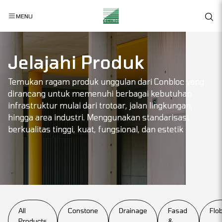
MENU
Jelajahi Produk
Temukan ragam produk unggulan dari Conbloc yang
dirancang untuk memenuhi berbagai kebutuhan
infrastruktur mulai dari trotoar, jalan lingkungan,
hingga area industri. Menggunakan standarisasi
berkualitas tinggi, kuat, fungsional, dan estetik
All
Constone
Drainage
Fasad
Flob
Products
&