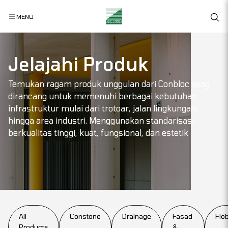
MENU
Jelajahi Produk
Temukan ragam produk unggulan dari Conbloc yang
dirancang untuk memenuhi berbagai kebutuhan
infrastruktur mulai dari trotoar, jalan lingkungan,
hingga area industri. Menggunakan standarisasi
berkualitas tinggi, kuat, fungsional, dan estetik
All
Constone
Drainage
Fasad
Flob
Products
&