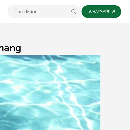
WHATSAPP
enang