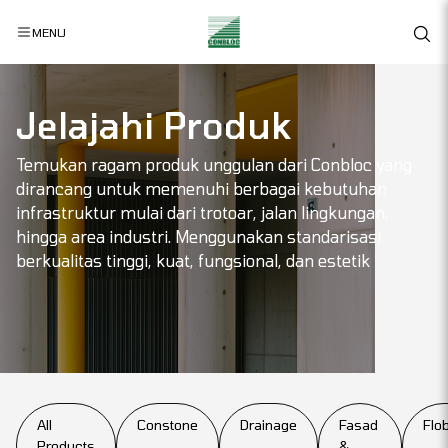
MENU
Jelajahi Produk
Temukan ragam produk unggulan dari Conbloc yang
dirancang untuk memenuhi berbagai kebutuhan
infrastruktur mulai dari trotoar, jalan lingkungan,
hingga area industri. Menggunakan standarisasi
berkualitas tinggi, kuat, fungsional, dan estetik
All
Constone
Drainage
Fasad
Flob
Products
&